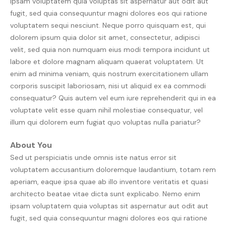
ipsam voluptatem quia voluptas sit aspernatur aut odit aut
fugit, sed quia consequuntur magni dolores eos qui ratione
voluptatem sequi nesciunt. Neque porro quisquam est, qui
dolorem ipsum quia dolor sit amet, consectetur, adipisci
velit, sed quia non numquam eius modi tempora incidunt ut
labore et dolore magnam aliquam quaerat voluptatem. Ut
enim ad minima veniam, quis nostrum exercitationem ullam
corporis suscipit laboriosam, nisi ut aliquid ex ea commodi
consequatur? Quis autem vel eum iure reprehenderit qui in ea
voluptate velit esse quam nihil molestiae consequatur, vel
illum qui dolorem eum fugiat quo voluptas nulla pariatur?
About You
Sed ut perspiciatis unde omnis iste natus error sit
voluptatem accusantium doloremque laudantium, totam rem
aperiam, eaque ipsa quae ab illo inventore veritatis et quasi
architecto beatae vitae dicta sunt explicabo. Nemo enim
ipsam voluptatem quia voluptas sit aspernatur aut odit aut
fugit, sed quia consequuntur magni dolores eos qui ratione