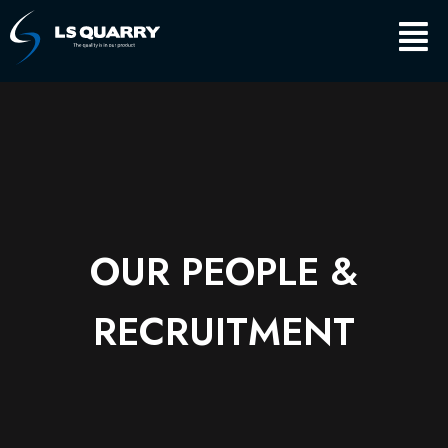
Skip
Main
to
content
Men
OUR PEOPLE &
RECRUITMENT