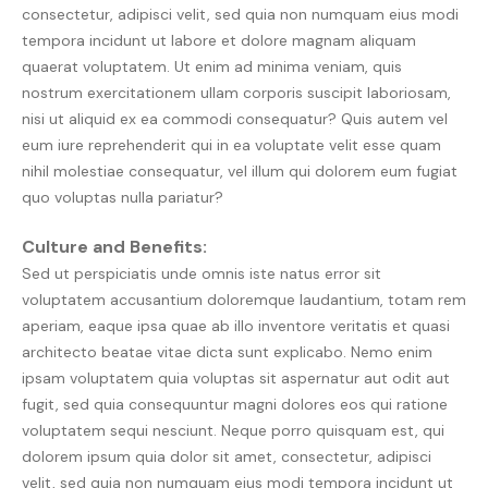
consectetur, adipisci velit, sed quia non numquam eius modi
tempora incidunt ut labore et dolore magnam aliquam
quaerat voluptatem. Ut enim ad minima veniam, quis
nostrum exercitationem ullam corporis suscipit laboriosam,
nisi ut aliquid ex ea commodi consequatur? Quis autem vel
eum iure reprehenderit qui in ea voluptate velit esse quam
nihil molestiae consequatur, vel illum qui dolorem eum fugiat
quo voluptas nulla pariatur?
Culture and Benefits:
Sed ut perspiciatis unde omnis iste natus error sit
voluptatem accusantium doloremque laudantium, totam rem
aperiam, eaque ipsa quae ab illo inventore veritatis et quasi
architecto beatae vitae dicta sunt explicabo. Nemo enim
ipsam voluptatem quia voluptas sit aspernatur aut odit aut
fugit, sed quia consequuntur magni dolores eos qui ratione
voluptatem sequi nesciunt. Neque porro quisquam est, qui
dolorem ipsum quia dolor sit amet, consectetur, adipisci
velit, sed quia non numquam eius modi tempora incidunt ut